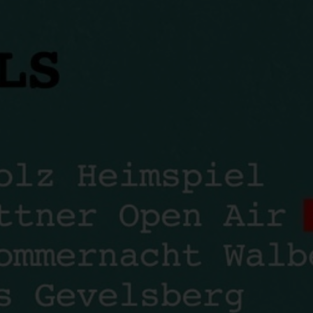
OLD GANG'S HERALD
Volum