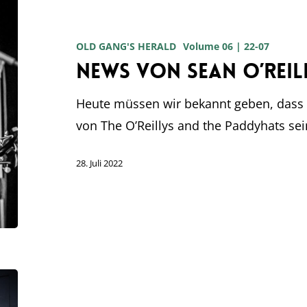
von
Sean
OLD GANG'S HERALD
Volume 06 | 22-07
O’Reilly
News von Sean O’Reil
Heute müssen wir bekannt geben, dass Se
von The O’Reillys and the Paddyhats sei
28. Juli 2022
Herzlich
willkommen,