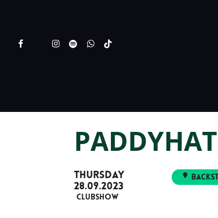
Skip
to
main
FACEBOOK
YOUTUBE
INSTAGRAM
SPOTIFY
WHATSAPP
TIKTOK
content
PADDYHAT
THURSDAY
Backs
28.09.2023
Clubshow