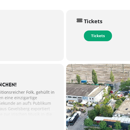
Tickets
Tickets
ünchen!
ionsreicher Folk, gehüllt in
 eine einzigartige
 Sekunde an auf’s Publikum
aus Gevelsberg exportiert
be zur irischen Musik in die
ern The O’Reillys and the
n Sound, der überall für