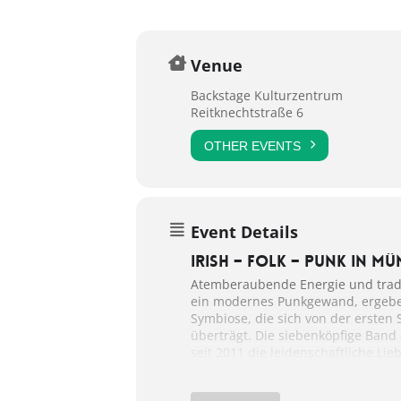
Venue
Backstage Kulturzentrum
Reitknechtstraße 6
OTHER EVENTS
Event Details
IRISH – FOLK – PUNK in M
Atemberaubende Energie und tradit
ein modernes Punkgewand, ergeben
Symbiose, die sich von der ersten
überträgt. Die siebenköpfige Band 
seit 2011 die leidenschaftliche Lie
Welt. Mit ihrem Irish Folk Punk lief
Paddyhats einen außergewöhnliche