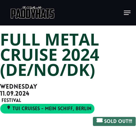
Skip
Jump to
to
main
FULL METAL
content
CRUISE 2024
(DE/NO/DK)
WEDNESDAY
11.09.2024
Festival
TUI Cruises - Mein Schiff
, Berlin
SOLD OUT!!!