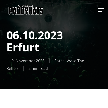
Skip
Jump to
to
main
content
06.10.2023
Erfurt
9. November 2023
Fotos
,
Wake The
Rebels
2 min read