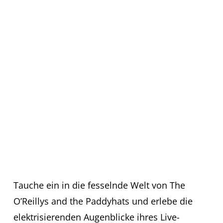
in Erfurt:
Bildergalerie
vom
Unvergesslichen
Konzert im
From Hell am
06.10.2023
Tauche ein in die fesselnde Welt von The
O’Reillys and the Paddyhats und erlebe die
elektrisierenden Augenblicke ihres Live-