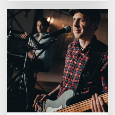
Hey
Gang,
Tom
hier.