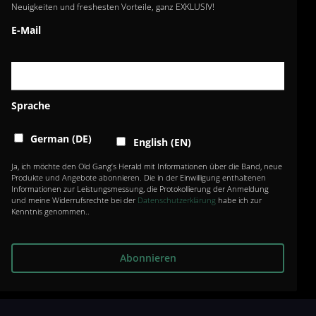
Neuigkeiten und freshesten Vorteile, ganz EXKLUSIV!
E-Mail
Datenschutz
|
Impressum
|
Über die Band
Sprache
facebook
youtube
instagram
spotify
whatsapp
German (DE)
English (EN)
Ja, ich möchte den Old Gang’s Herald mit Informationen über die Band, neue
Produkte und Angebote abonnieren. Die in der Einwilligung enthaltenen
Informationen zur Leistungsmessung, die Protokollierung der Anmeldung
tiktok
email
und meine Widerrufsrechte bei der
Datenschutzerklärung
habe ich zur
Kenntnis genommen..
© 2026 The O’Reillys and the Paddyhats.