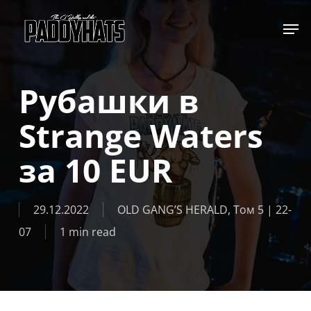
Skip
Jump to
to
main
content
Рубашки в
Strange Waters
за 10 EUR
29.12.2022
OLD GANG’S HERALD
,
Том 5 | 22-
07
1 min read