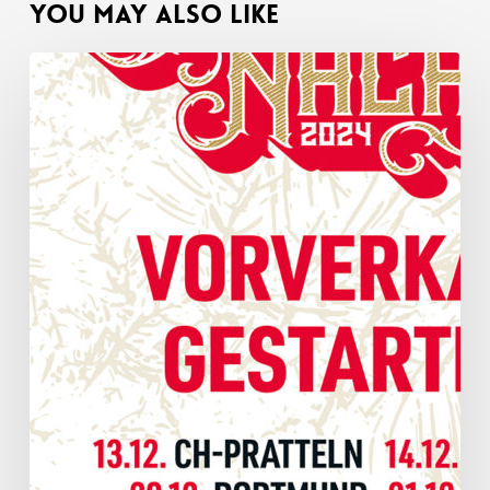
You May Also Like
Début
de
la
prévente
exclusive
des
Nuits
Saintes
de
Glace
2024