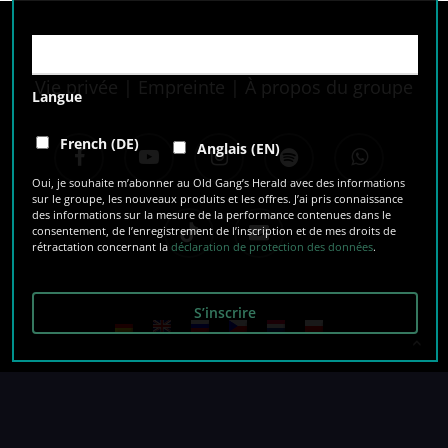
Vie privée
|
Empreinte
|
À propos du groupe
Langue
facebook
youtube
instagram
spotify
whatsapp
French (DE)
Anglais (EN)
Oui, je souhaite m’abonner au Old Gang’s Herald avec des informations
sur le groupe, les nouveaux produits et les offres. J’ai pris connaissance
des informations sur la mesure de la performance contenues dans le
tiktok
email
consentement, de l’enregistrement de l’inscription et de mes droits de
rétractation concernant la
déclaration de protection des données
.
© 2026 The O’Reillys and the Paddyhats.