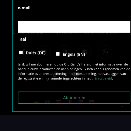
e-mail
Datenschutz
|
Impressum
|
Über die Band
Taal
facebook
youtube
instagram
spotify
whatsapp
Duits (DE)
Engels (EN)
Ja, ik wil me abonneren op de Old Gang’s Herald met informatie over de
band, nieuwe producten en aanbiedingen. Ik heb kennis genomen van de
tiktok
email
informatie over prestatiemeting in de toestemming, het vastleggen van
de registratie en mijn annuleringsrechten in het
privacybeleid
.
© 2026 The O’Reillys and the Paddyhats.