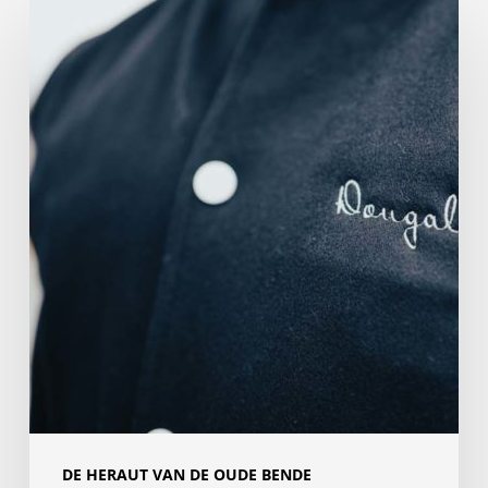
OLD
GANG’S
JACKET:
Je
must-
have
DE HERAUT VAN DE OUDE BENDE