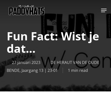
Skip
Jump to
to
main
content
Fun Fact: Wist je
dat…
27 januari 2023
DE HERAUT VAN DE OUDE
BENDE
,
Jaargang 13 | 23-01
1 min read