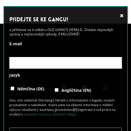
Přidejte se ke GANGU!
a přihlaste se k odběru OLD GANG’S HERALD. Získáte nejnovější
zprávy a nejčerstvější výhody, EXKLUZIVNĚ!
E-mail
Datenschutz
|
Impressum
|
Über die Band
Jazyk
facebook
youtube
instagram
spotify
whatsapp
Němčina (DE)
Angličtina (EN)
Ano, chci odebírat Old Gang’s Herald s informacemi o kapele, nových
produktech a nabídkách. Vzal/a jsem na vědomí informace o měření
tiktok
email
výkonu obsažené v souhlasu, protokolování registrace a svá práva na
zrušení v
zásadách ochrany osobních údajů
.