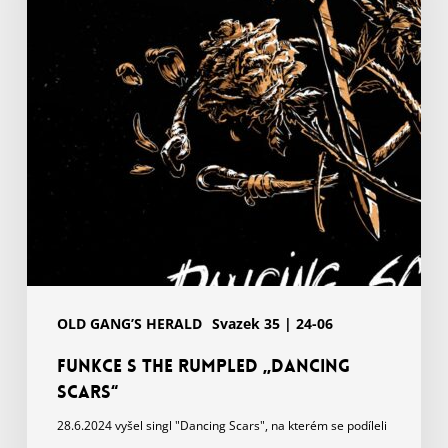
„Dancing
Scars“
OLD GANG’S HERALD
Svazek 35 | 24-06
Funkce s The Rumpled „Dancing
Scars“
28.6.2024 vyšel singl "Dancing Scars", na kterém se podíleli