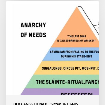
ČASTO
KLADENÉ
OTÁZKY:
Proč
bych
měl
přijít
na
koncert
Paddyhats?
Paddyhatova
pyramida
potřeb
OLD GANG’S HERALD
Svazek 34 | 24-05