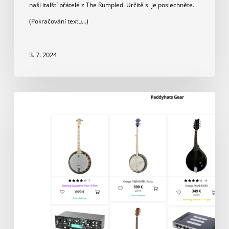
naši italští přátelé z The Rumpled. Určitě si je poslechněte.
(Pokračování textu…)
3. 7. 2024
Vybavení:
Zní
to
jako
Paddyhats