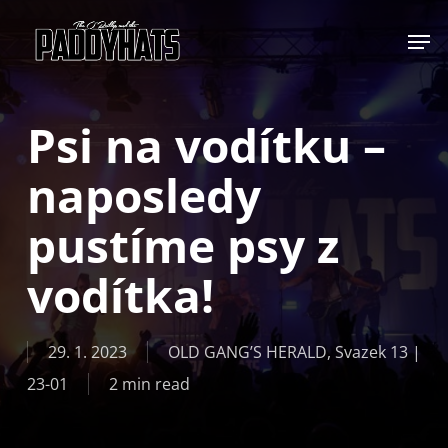
Skip
Jump to
to
main
content
Psi na vodítku –
naposledy
pustíme psy z
vodítka!
29. 1. 2023
OLD GANG’S HERALD
,
Svazek 13 |
23-01
2 min read