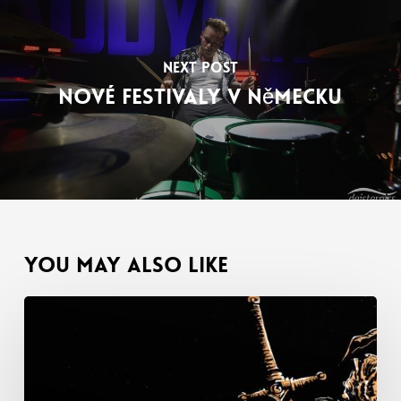
Next Post
Nové festivaly v Německu
You May Also Like
Funkce
s
The
Rumpled