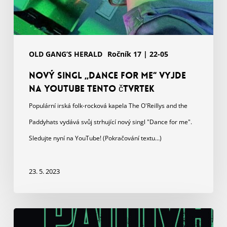
OLD GANG’S HERALD
Ročník 17 | 22-05
Nový singl „DANCE FOR ME“ vyjde
na YouTube tento čtvrtek
Populární irská folk-rocková kapela The O'Reillys and the
Paddyhats vydává svůj strhující nový singl "Dance for me".
Sledujte nyní na YouTube! (Pokračování textu…)
23. 5. 2023
Pořiďte