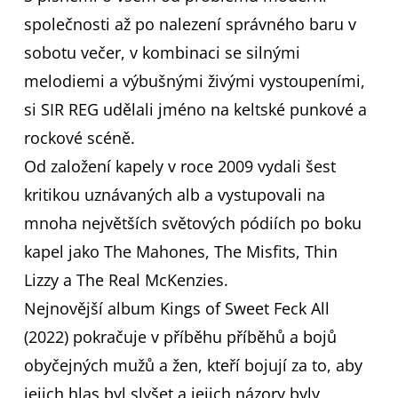
společnosti až po nalezení správného baru v
sobotu večer, v kombinaci se silnými
melodiemi a výbušnými živými vystoupeními,
si SIR REG udělali jméno na keltské punkové a
rockové scéně.
Od založení kapely v roce 2009 vydali šest
kritikou uznávaných alb a vystupovali na
mnoha největších světových pódiích po boku
kapel jako The Mahones, The Misfits, Thin
Lizzy a The Real McKenzies.
Nejnovější album Kings of Sweet Feck All
(2022) pokračuje v příběhu příběhů a bojů
obyčejných mužů a žen, kteří bojují za to, aby
jejich hlas byl slyšet a jejich názory byly