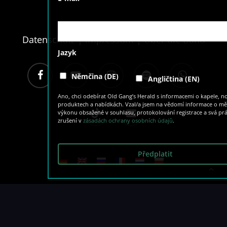
Datenschutz
|
Impressum
|
Über die Band
Jazyk
facebook
youtube
instagram
spotify
whatsapp
Němčina (DE)
Angličtina (EN)
Ano, chci odebírat Old Gang’s Herald s informacemi o kapele, nových
produktech a nabídkách. Vzal/a jsem na vědomí informace o měření
tiktok
email
výkonu obsažené v souhlasu, protokolování registrace a svá práva na
zrušení v
zásadách ochrany osobních údajů
.
© 2026 The O’Reillys and the Paddyhats.