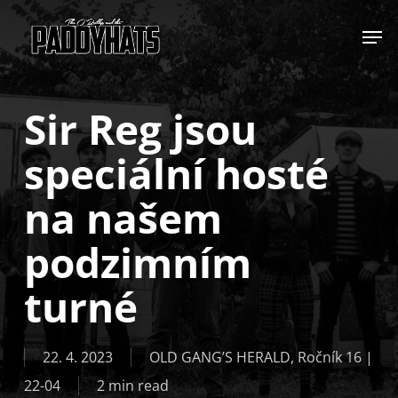
Skip
Jump to
to
main
content
Sir Reg jsou
speciální hosté
na našem
podzimním
turné
22. 4. 2023
OLD GANG’S HERALD
,
Ročník 16 |
22-04
2 min read