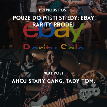
Previous Post
Pouze do příští středy: eBay
Rarity Prodej
Next Post
Ahoj starý gang, tady Tom.