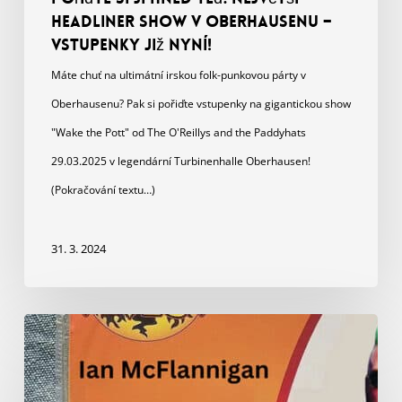
headliner show v Oberhausenu –
vstupenky již nyní!
Máte chuť na ultimátní irskou folk-punkovou párty v
Oberhausenu? Pak si pořiďte vstupenky na gigantickou show
"Wake the Pott" od The O'Reillys and the Paddyhats
29.03.2025 v legendární Turbinenhalle Oberhausen!
(Pokračování textu…)
31. 3. 2024
Šťastný
Halloween!