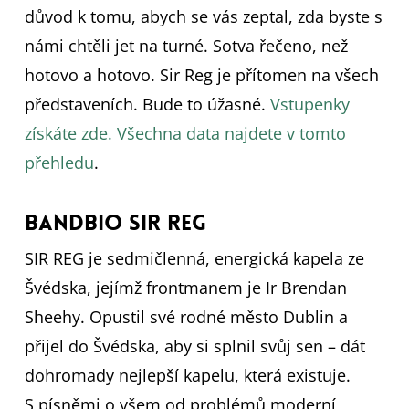
důvod k tomu, abych se vás zeptal, zda byste s
námi chtěli jet na turné. Sotva řečeno, než
hotovo a hotovo. Sir Reg je přítomen na všech
představeních. Bude to úžasné.
Vstupenky
získáte zde.
Všechna data najdete v tomto
přehledu
.
Bandbio Sir Reg
SIR REG je sedmičlenná, energická kapela ze
Švédska, jejímž frontmanem je Ir Brendan
Sheehy. Opustil své rodné město Dublin a
přijel do Švédska, aby si splnil svůj sen – dát
dohromady nejlepší kapelu, která existuje.
S písněmi o všem od problémů moderní