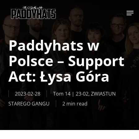
Skip
Jump to
to
main
content
Paddyhats w
Polsce – Support
Act: Łysa Góra
2023-02-28
Tom 14 | 23-02
,
ZWIASTUN
STAREGO GANGU
2 min read