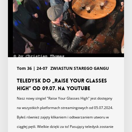
09.07.
na
YouTube
Tom 36 | 24-07
ZWIASTUN STAREGO GANGU
Teledysk do „Raise Your Glasses
High” od 09.07. na YouTube
Nasz nowy singiel "Raise Your Glasses High" jest dostępny
na wszystkich platformach streamingowych od 05.07.2024.
Byłeś również zajęty klikaniem i odtwarzaniem utworu w
ciągłej pętli. Wielkie dzięki za to! Pasujący teledysk zostanie