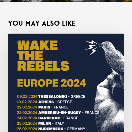
You May Also Like
Europejska
trasa
koncertowa
Wake
The
Rebels
2024