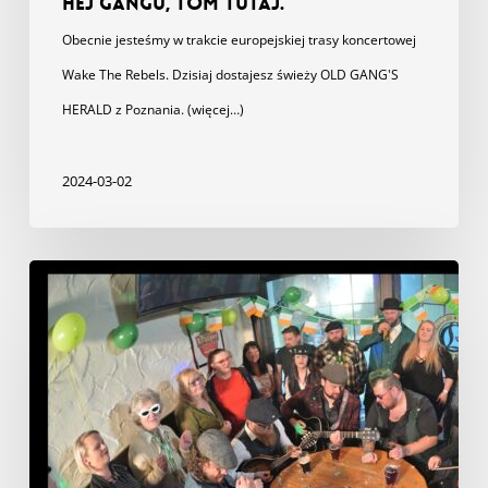
Hej gangu, Tom tutaj.
Obecnie jesteśmy w trakcie europejskiej trasy koncertowej
Wake The Rebels. Dzisiaj dostajesz świeży OLD GANG'S
HERALD z Poznania. (więcej…)
2024-03-02
Teledysk
do
„Raise
Your
Glasses
High”
od