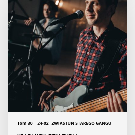
gangu,
Tom
tutaj.
Tom 30 | 24-02
ZWIASTUN STAREGO GANGU