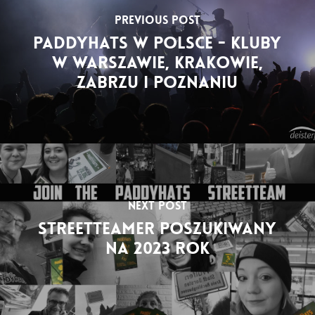
Previous Post
Paddyhats w Polsce - Kluby
w Warszawie, Krakowie,
Zabrzu i Poznaniu
Next Post
Streetteamer poszukiwany
na 2023 rok