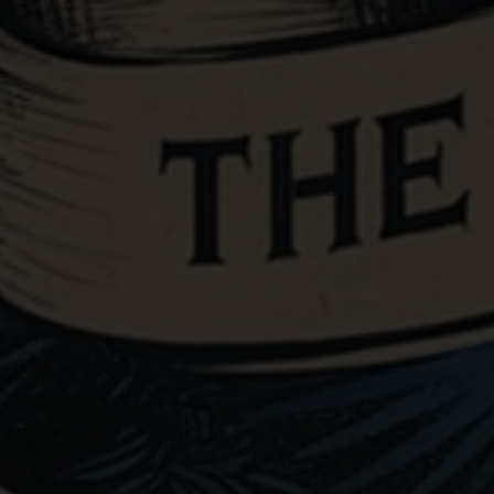
OLD GANG’S HERALD
Svaze