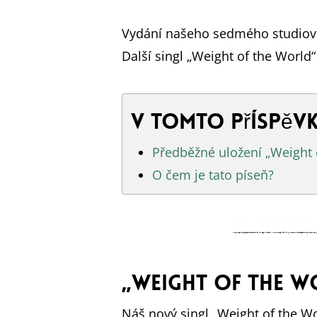
Vydání našeho sedmého studiové
Další singl „Weight of the World
V tomto příspěvk
Předběžné uložení „Weight 
O čem je tato píseň?
„Weight of the W
Náš nový singl „Weight of the W