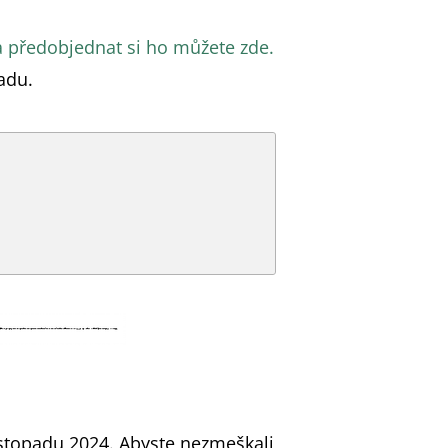
 předobjednat si ho můžete zde.
adu.
istopadu 2024. Abyste nezmeškali