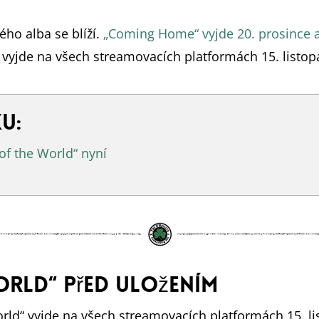
ho alba se blíží.
„Coming Home“ vyjde 20. prosince a
“ vyjde na všech streamovacích platformách 15. listop
u:
of the World“ nyní
orld“ před uložením
orld“ vyjde na všech streamovacích platformách 15. l