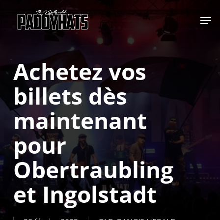
Skip
Jump to
to
main
content
Achetez vos
billets dès
maintenant
pour
Obertraubling
et Ingolstadt