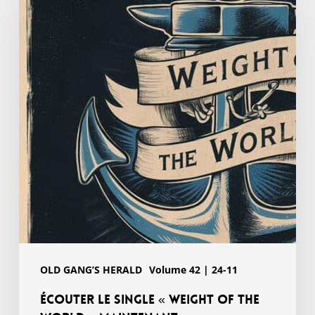
single
« Weight
of
the
World »
maintenant
OLD GANG’S HERALD
Volume 42 | 24-11
Écouter le single « Weight of the