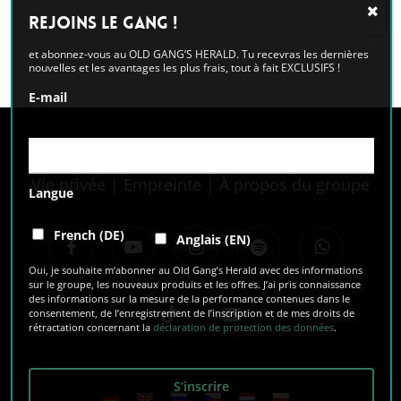
Alternative:
Rejoins le GANG !
et abonnez-vous au OLD GANG’S HERALD. Tu recevras les dernières
nouvelles et les avantages les plus frais, tout à fait EXCLUSIFS !
E-mail
Vie privée
|
Empreinte
|
À propos du groupe
Langue
facebook
youtube
instagram
spotify
whatsapp
French (DE)
Anglais (EN)
Oui, je souhaite m’abonner au Old Gang’s Herald avec des informations
sur le groupe, les nouveaux produits et les offres. J’ai pris connaissance
des informations sur la mesure de la performance contenues dans le
tiktok
email
consentement, de l’enregistrement de l’inscription et de mes droits de
rétractation concernant la
déclaration de protection des données
.