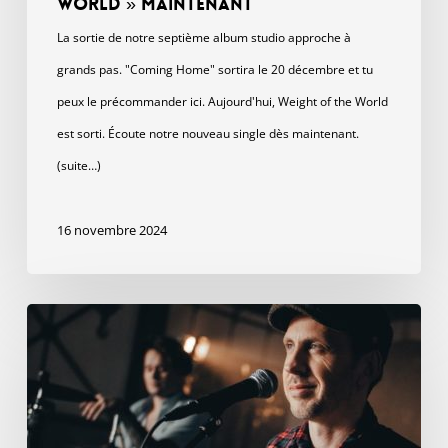
World » maintenant
La sortie de notre septième album studio approche à
grands pas. "Coming Home" sortira le 20 décembre et tu
peux le précommander ici. Aujourd'hui, Weight of the World
est sorti. Écoute notre nouveau single dès maintenant.
(suite…)
16 novembre 2024
Hey
gang,
Tom
ici.