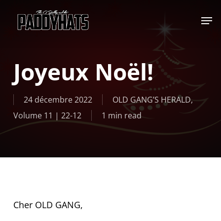
Skip
Jump to
to
main
content
Joyeux Noël!
24 décembre 2022
OLD GANG’S HERALD
,
Volume 11 | 22-12
1 min read
Cher OLD GANG,