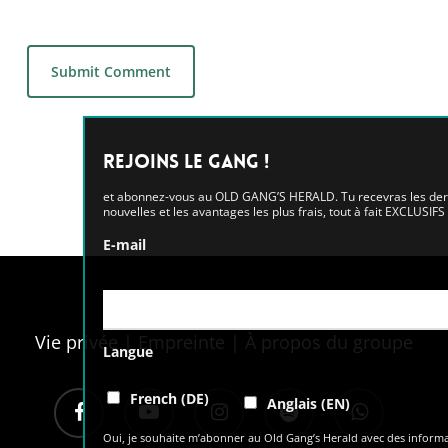
Alternative:
Rejoins le GANG !
et abonnez-vous au OLD GANG’S HERALD. Tu recevras les dernières
nouvelles et les avantages les plus frais, tout à fait EXCLUSIFS !
E-mail
Vie privée
|
Empreinte
|
À propos du groupe
Langue
facebook
youtube
instagram
spotify
whatsapp
French (DE)
Anglais (EN)
Oui, je souhaite m’abonner au Old Gang’s Herald avec des informations