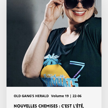
chemises
:
c’est
l’été,
Motherfolker
!
OLD GANG’S HERALD
Volume 19 | 22-06
Nouvelles chemises : c’est l’été,