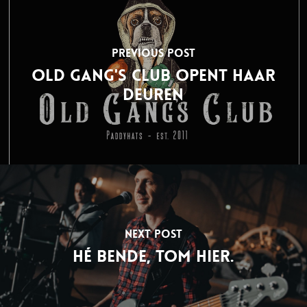
Previous Post
OLD GANG'S Club opent haar
deuren
Next Post
Hé bende, Tom hier.