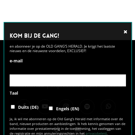
Alternative:
Kom bij de GANG!
en abonneer je op de OLD GANG’S HERALD. Je krijgt het laatste
nieuws en de nieuwste voordelen, EXCLUSIEF!
e-mail
Datenschutz
|
Impressum
|
Über die Band
Taal
facebook
youtube
instagram
spotify
whatsapp
Duits (DE)
Engels (EN)
Ja, ik wil me abonneren op de Old Gang’s Herald met informatie over de
band, nieuwe producten en aanbiedingen. Ik heb kennis genomen van de
tiktok
email
informatie over prestatiemeting in de toestemming, het vastleggen van
de registratie en mijn annuleringsrechten in het
privacybeleid
.