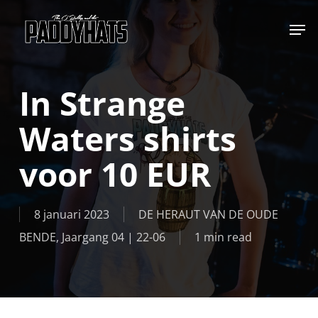
Skip
Jump to
to
main
content
In Strange
Waters shirts
voor 10 EUR
8 januari 2023
DE HERAUT VAN DE OUDE
BENDE
,
Jaargang 04 | 22-06
1 min read