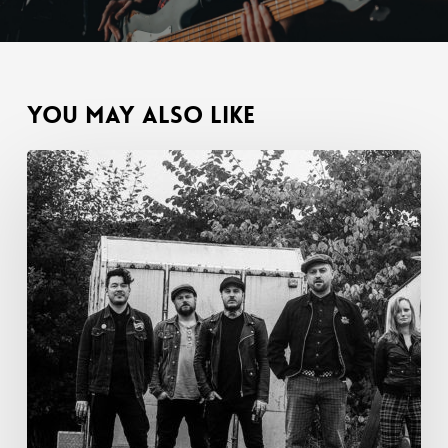
You May Also Like
Sir
Reg
zijn
speciale
gasten
op
onze
herfsttour