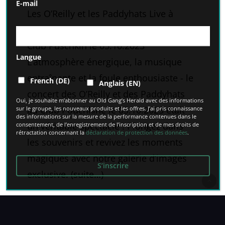
E-mail
Les O’Reilly et les Paddyhats Live à
Dresde : des moments inoubliables au
Club Puschkin le 05.10.2023
Langue
L’atmosphère énergique, la musique
entraînante et la foule enthousiaste - le
French (DE)
Anglais (EN)
concert des O’Reilly et des Paddyhats
Oui, je souhaite m’abonner au Old Gang’s Herald avec des informations
au Club Pouchkine le 05.10.2023 était
sur le groupe, les nouveaux produits et les offres. J’ai pris connaissance
des informations sur la mesure de la performance contenues dans le
un véritable spectacle ! Plongez dans
consentement, de l’enregistrement de l’inscription et de mes droits de
rétractation concernant la
déclaration de protection des données
.
les souvenirs et revivez les moments
magiques avec notre galerie d’images
exclusive. (suite…)
9 novembre 2023