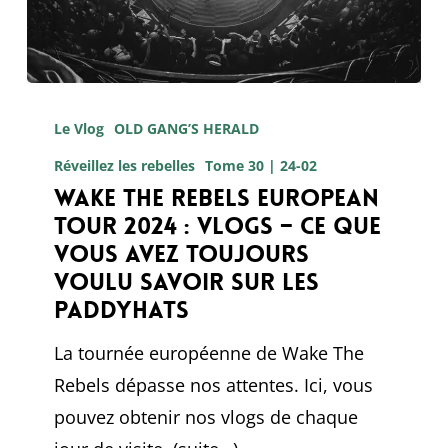
Wake
The
Le Vlog
OLD GANG’S HERALD
Rebels
Réveillez les rebelles
Tome 30 | 24-02
European
Wake The Rebels European
Tour 2024 : Vlogs – Ce que
Tour
vous avez toujours
2024
voulu savoir sur les
:
Paddyhats
Vlogs
La tournée européenne de Wake The
–
Rebels dépasse nos attentes. Ici, vous
Ce
pouvez obtenir nos vlogs de chaque
que