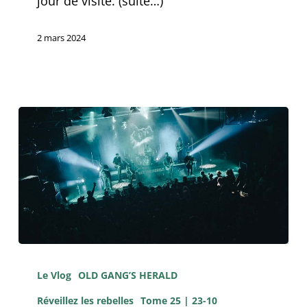
jour de visite. (suite…)
vous
avez
2 mars 2024
toujours
voulu
savoir
sur
les
Paddyhats
Wake
The
Le Vlog
OLD GANG’S HERALD
Rebels
Réveillez les rebelles
Tome 25 | 23-10