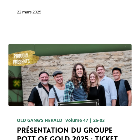
–
22 mars 2025
Présentation
du
OLD GANG’S HERALD
Volume 47 | 25-03
Présentation du groupe
groupe
Pott of Gold 2025 : Ticket