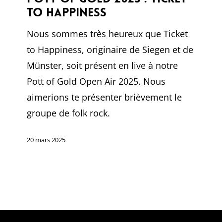
Pott
to Happiness
of
Gold
Nous sommes très heureux que Ticket
2025
to Happiness, originaire de Siegen et de
:
Münster, soit présent en live à notre
Ticket
Pott of Gold Open Air 2025. Nous
to
aimerions te présenter brièvement le
Happiness
groupe de folk rock.
20 mars 2025
Rejoins le GANG !