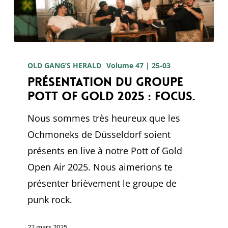
Présentation
du
OLD GANG’S HERALD
Volume 47 | 25-03
Présentation du groupe
groupe
Pott of Gold 2025 : focus.
Pott
of
Nous sommes très heureux que les
Gold
Ochmoneks de Düsseldorf soient
2025
présents en live à notre Pott of Gold
:
Open Air 2025. Nous aimerions te
focus.
présenter brièvement le groupe de
punk rock.
22 mars 2025