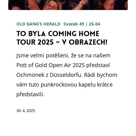
To
byla
OLD GANG’S HERALD
Svazek 49 | 25-04
To byla Coming Home
Coming
Tour 2025 – v obrazech!
Home
Tour
Jsme velmi potěšeni, že se na našem
2025
Pott of Gold Open Air 2025 představí
–
Ochmonek z Düsseldorfu. Rádi bychom
v
vám tuto punkrockovou kapelu krátce
obrazech!
představili.
30. 4. 2025