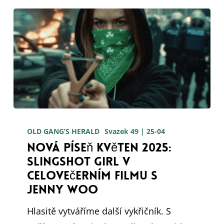
Nová
píseň
OLD GANG’S HERALD
Svazek 49 | 25-04
Nová píseň Květen 2025:
Květen
Slingshot Girl v
2025:
celovečerním filmu s
Slingshot
Jenny Woo
Girl
Hlasitě vytváříme další vykřičník. S
v