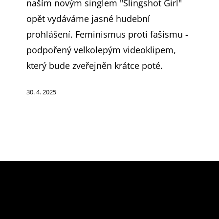
naším novým singlem "Slingshot Girl"
celovečerním
opět vydáváme jasné hudební
filmu
prohlášení. Feminismus proti fašismu -
s
podpořený velkolepým videoklipem,
Jenny
který bude zveřejněn krátce poté.
Woo
30. 4. 2025