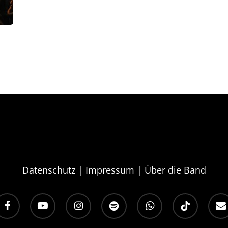
Datenschutz
|
Impressum
|
Über die Band
acebook
youtube
instagram
spotify
whatsapp
tiktok
email