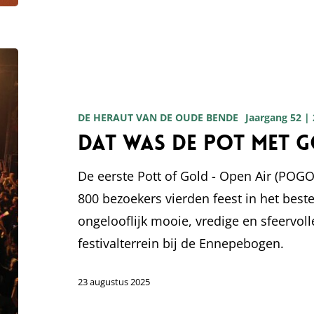
Dat
was
de
DE HERAUT VAN DE OUDE BENDE
Jaargang 52 |
pot
Dat was de pot met 
met
goud
De eerste Pott of Gold - Open Air (POG
2025
800 bezoekers vierden feest in het beste
ongelooflijk mooie, vredige en sfeervoll
festivalterrein bij de Ennepebogen.
23 augustus 2025