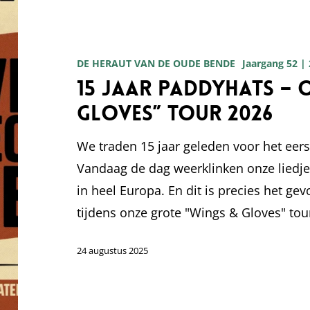
15
jaar
Paddyhats
DE HERAUT VAN DE OUDE BENDE
Jaargang 52 |
–
15 jaar Paddyhats – 
onze
Gloves” tour 2026
“Wings
&
We traden 15 jaar geleden voor het eers
Gloves”
Vandaag de dag weerklinken onze liedjes 
tour
in heel Europa. En dit is precies het gev
2026
tijdens onze grote "Wings & Gloves" tou
24 augustus 2025