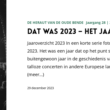
Dat
was
2023
DE HERAUT VAN DE OUDE BENDE
Jaargang 28 |
–
Dat was 2023 – Het j
Het
jaaroverzicht
Jaaroverzicht 2023 In een korte serie fot
2023. Het was een jaar dat op het punt
buitengewoon jaar in de geschiedenis 
talloze concerten in andere Europese l
(meer…)
29 december 2023