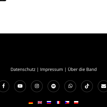
Datenschutz
|
Impressum
|
Über die Band
acebook
youtube
instagram
spotify
whatsapp
tiktok
email