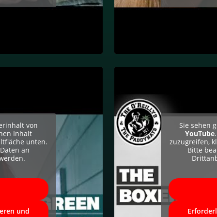
erinhalt von
Sie sehen g
hen Inhalt
YouTube
ltfläche unten.
zuzugreifen, k
 Daten an
Bitte be
 werden.
Drittan
ieren und
Erforder