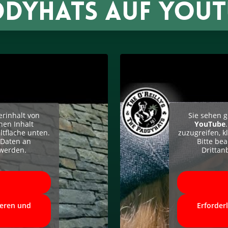
DDYHATS AUF YOUT
erinhalt von
Sie sehen g
hen Inhalt
YouTube
ltfläche unten.
zuzugreifen, k
 Daten an
Bitte be
 werden.
Drittan
ieren und
Erforder