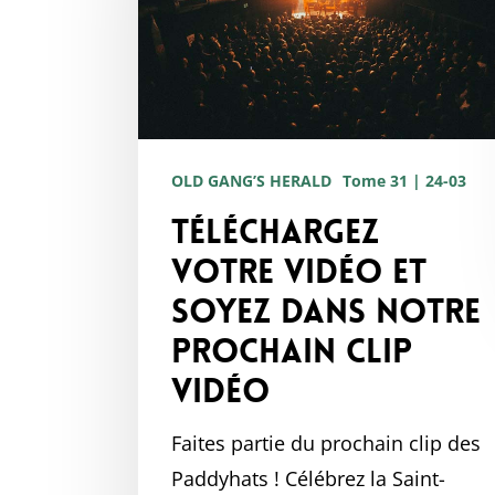
et
soyez
dans
notre
prochain
OLD GANG’S HERALD
Tome 31 | 24-03
clip
vidéo
Téléchargez
votre vidéo et
soyez dans notre
prochain clip
vidéo
Faites partie du prochain clip des
Paddyhats ! Célébrez la Saint-