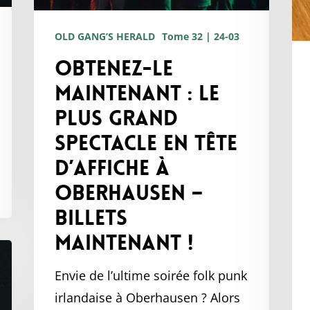
dé
à
pa
Oberhausen
OLD GANG’S HERALD
Tome 32 | 24-03
le
–
Obtenez-le
gr
billets
maintenant : Le
!
maintenant !
plus grand
spectacle en tête
d’affiche à
Oberhausen –
billets
maintenant !
Envie de l’ultime soirée folk punk
irlandaise à Oberhausen ? Alors