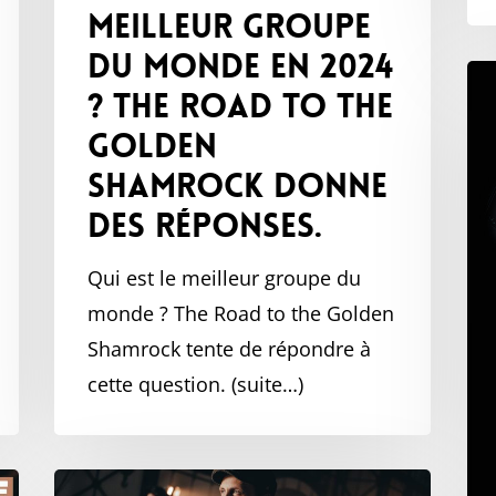
meilleur groupe
Shamrock
du monde en 2024
donne
Fes
des
? The Road to the
Su
réponses.
Golden
20
Shamrock donne
–
des réponses.
de
Mi
Qui est le meilleur groupe du
So
monde ? The Road to the Golden
à
Shamrock tente de répondre à
la
cette question. (suite…)
Ful
Me
Cru
Hey