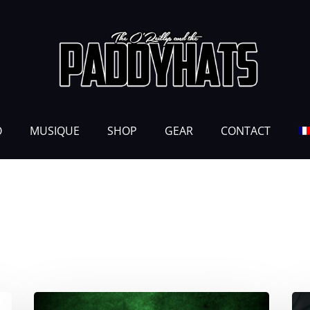
O
MUSIQUE
SHOP
GEAR
CONTACT
’S HERALD
Qui
He