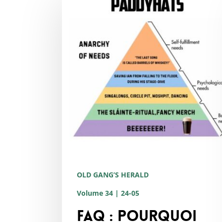
:
Pourquoi
venir
à
un
concert
de
Paddyhats
?
La
pyramide
OLD GANG’S HERALD
des
Volume 34 | 24-05
besoins
FAQ : Pourquoi
de