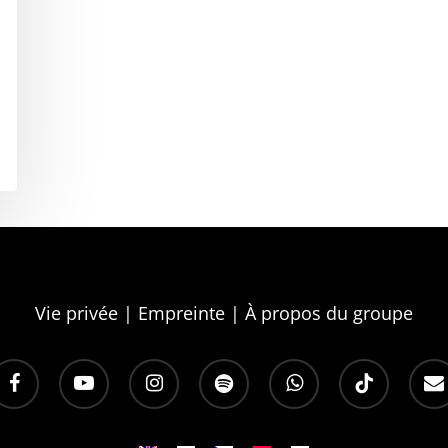
Rej
et abon
les avan
E-mai
Vie privée
|
Empreinte
|
À propos du groupe
Langu
acebook
youtube
instagram
spotify
whatsapp
tiktok
email
Fr
Oui, je
les nouv
mesure 