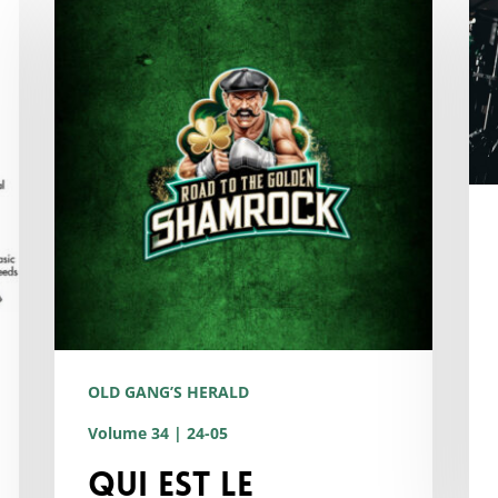
est
ga
le
To
meilleur
ici.
groupe
du
monde
en
2024
?
The
Road
OLD GANG’S HERALD
to
Volume 34 | 24-05
the
Qui est le
Golden