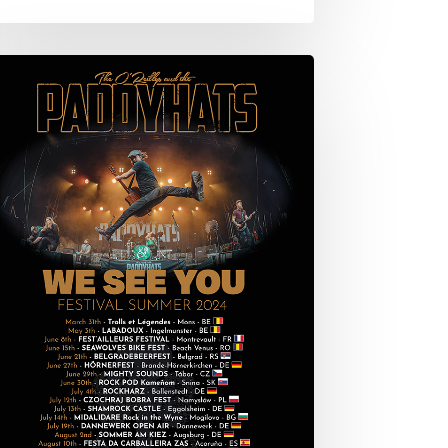
tival
mmer
24
ghty
unds
l
tal
ise