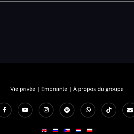
Vie privée
|
Empreinte
|
À propos du groupe
acebook
youtube
instagram
spotify
whatsapp
tiktok
email