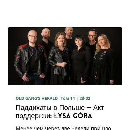
Паддихаты
в
OLD GANG’S HERALD
Том 14 | 23-02
Паддихаты в Польше — Акт
Польше
поддержки: Łysa Góra
—
Акт
Менее чем через две недели пришло