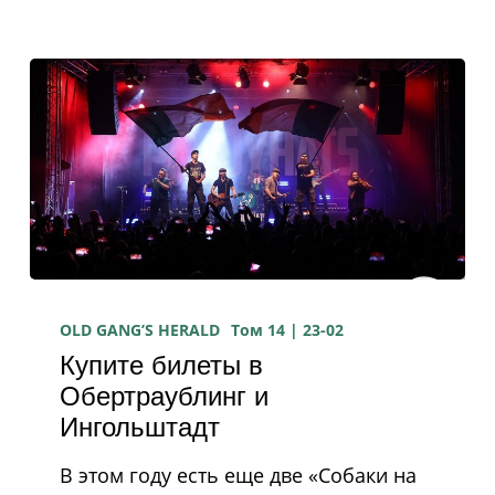
Купите
билеты
OLD GANG’S HERALD
Том 14 | 23-02
Купите билеты в
в
Обертраублинг и
Обертраублинг
Ингольштадт
и
Ингольштадт
В этом году есть еще две «Собаки на