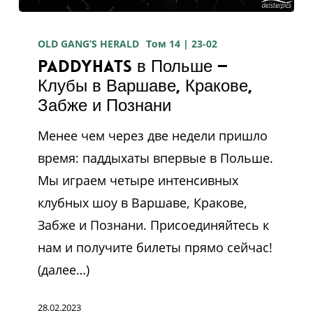
Paddyhats
в
OLD GANG’S HERALD
Том 14 | 23-02
Paddyhats в Польше —
Польше
Клубы в Варшаве, Кракове,
—
Забже и Познани
Клубы
в
Менее чем через две недели пришло
Варшаве,
время: паддыхаты впервые в Польше.
Кракове,
Мы играем четыре интенсивных
Забже
клубных шоу в Варшаве, Кракове,
и
Забже и Познани. Присоединяйтесь к
Познани
нам и получите билеты прямо сейчас!
(далее…)
28.02.2023