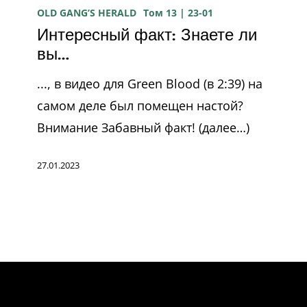
факт:
OLD GANG’S HERALD
Том 13 | 23-01
Интересный факт: Знаете ли
Знаете
вы…
ли
вы…
..., в видео для Green Blood (в 2:39) на
самом деле был помещен настой?
Внимание Забавный факт! (далее…)
27.01.2023
Присоединяйся к ГАНГу!
и подписаться на ВЕСТНИК СТАРОЙ БАНДЫ. Ты
последние новости и самые свежие преимущест