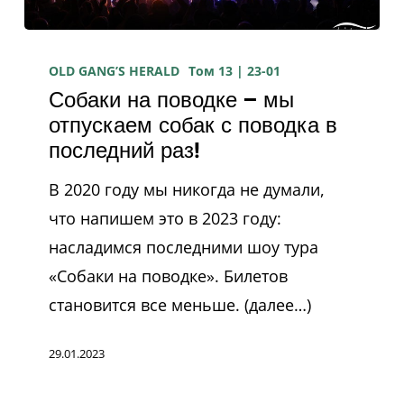
Собаки
на
OLD GANG’S HERALD
Том 13 | 23-01
Собаки на поводке — мы
поводке
отпускаем собак с поводка в
—
последний раз!
мы
отпускаем
В 2020 году мы никогда не думали,
собак
что напишем это в 2023 году:
с
насладимся последними шоу тура
поводка
«Собаки на поводке». Билетов
в
становится все меньше. (далее…)
последний
29.01.2023
раз!