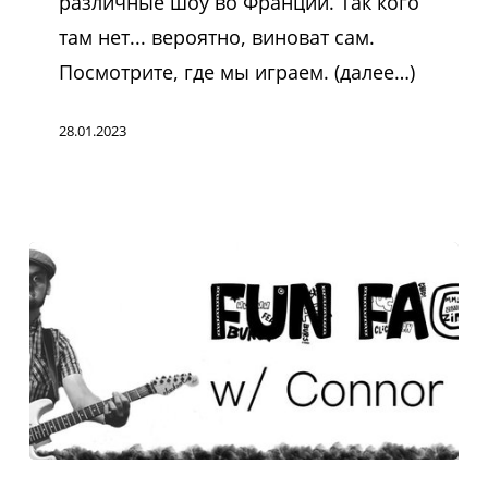
различные шоу во Франции. Так кого
там
там нет... вероятно, виноват сам.
нет…
Посмотрите, где мы играем. (далее…)
28.01.2023
Интересный