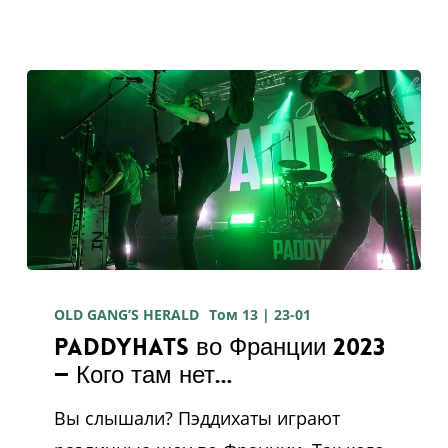
Paddyhats
во
OLD GANG’S HERALD
Том 13 | 23-01
Paddyhats во Франции 2023
Франции
— Кого там нет…
2023
—
Вы слышали? Пэддихаты играют
Кого