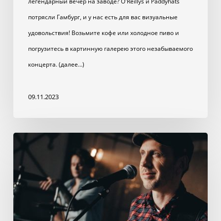
легендарный вечер на заводе? O'Reillys и Paddyhats
потрясли Гамбург, и у нас есть для вас визуальные
удовольствия! Возьмите кофе или холодное пиво и
погрузитесь в картинную галерею этого незабываемого
концерта. (далее…)
09.11.2023
Эй,
Старая
Банда,
Том
здесь.