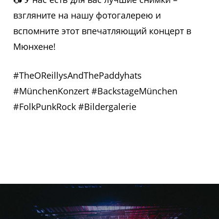
взгляните на нашу фотогалерею и
вспомните этот впечатляющий концерт в
Мюнхене!
#TheOReillysAndThePaddyhats
#MünchenKonzert #BackstageMünchen
#FolkPunkRock #Bildergalerie