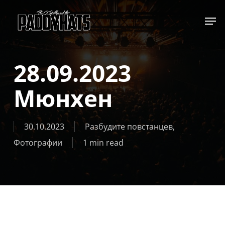
Skip
Jump to
to
main
content
28.09.2023
Мюнхен
30.10.2023
Разбудите повстанцев
,
Фотографии
1 min read