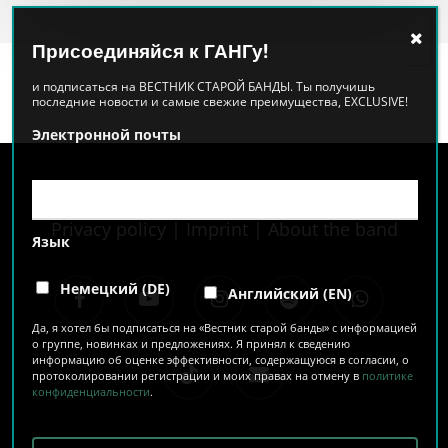
Присоединяйся к ГАНГу!
и подписаться на ВЕСТНИК СТАРОЙ БАНДЫ. Ты получишь
последние новости и самые свежие преимущества, EXCLUSIVE!
Электронной почты
Privacy policy
|
Imprint
|
About the band
Язык
facebook
youtube
instagram
spotify
whatsapp
Немецкий (DE)
Английский (EN)
Да, я хотел бы подписаться на «Вестник старой банды» с информацией
о группе, новинках и предложениях. Я принял к сведению
tiktok
email
информацию об оценке эффективности, содержащуюся в согласии, о
протоколировании регистрации и моих правах на отмену в
политике
конфиденциальности
.