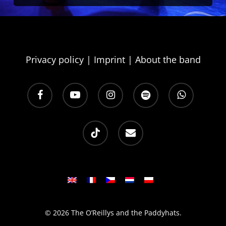
Privacy policy
|
Imprint
|
About the band
facebook
youtube
instagram
spotify
whatsapp
tiktok
email
© 2026 The O’Reillys and the Paddyhats.